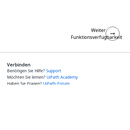
Ja
Nein
thumb_up
thumb_down
Weiter
Funktionsverfügbarkeit
Verbinden
Benötigen Sie Hilfe?
Support
Möchten Sie lernen?
UiPath Academy
Haben Sie Fragen?
UiPath-Forum
Auf dem neuesten Stand bleiben