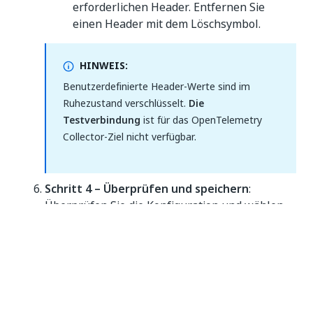
erforderlichen Header. Entfernen Sie
einen Header mit dem Löschsymbol.
HINWEIS:
Benutzerdefinierte Header-Werte sind im
Ruhezustand verschlüsselt.
Die
Testverbindung
ist für das OpenTelemetry
Collector-Ziel nicht verfügbar.
Schritt 4 – Überprüfen und speichern
:
Überprüfen Sie die Konfiguration und wählen
Sie dann
Speichern
aus.
Ergebnis:
Die neue Konfiguration wird in der Tabelle
Datenexport
angezeigt. Lösen Sie zur Überprüfung
des Setups eine Agent-Ausführung (Debug,
Auswertung oder Runtime) oder eine Maestro-