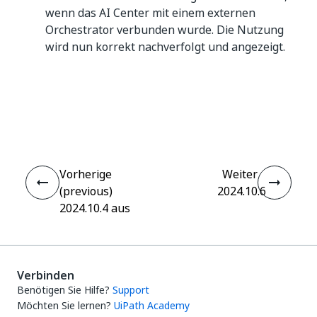
wenn das AI Center mit einem externen
Orchestrator verbunden wurde. Die Nutzung
wird nun korrekt nachverfolgt und angezeigt.
Ja
Nein
thumb_up
thumb_down
Vorherige
Weiter
(previous)
2024.10.6
2024.10.4 aus
Verbinden
Benötigen Sie Hilfe?
Support
Möchten Sie lernen?
UiPath Academy