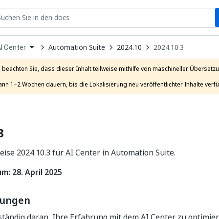
S
pen
Automation Suite
2024.10
2024.10.3
I Center
ropdown
o
hoose
e beachten Sie, dass dieser Inhalt teilweise mithilfe von maschineller Übersetzun
roduct
ann 1–2 Wochen dauern, bis die Lokalisierung neu veröffentlichter Inhalte verfü
3
ise 2024.10.3 für AI Center in Automation Suite.
m: 28. April 2025
rungen
ständig daran, Ihre Erfahrung mit dem AI Center zu optimie