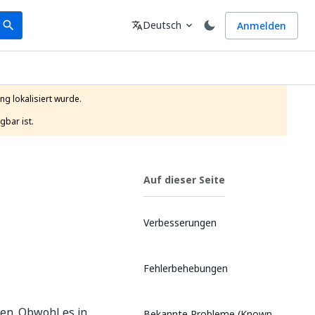
earch
Sprache
Deutsch
Anmelden
search
translate
expand_more
g lokalisiert wurde.

gbar ist.
Auf dieser Seite
Verbesserungen
Fehlerbehebungen
ren. Obwohl es in
Bekannte Probleme (Known