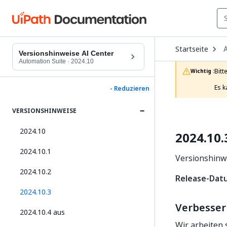
O
Startseite
A
D
Versionshinweise AI Center
t
Automation Suite
·
2024.10
c
Bitt
Wichtig :
p
Es k
- Reduzieren
VERSIONSHINWEISE
2024.10
2024.10.
2024.10.1
Versionshinwe
2024.10.2
Release-Datu
2024.10.3
Verbesse
2024.10.4 aus
Wir arbeiten 